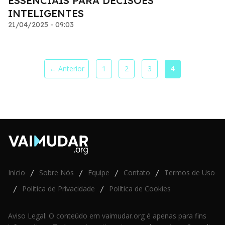
ESSENCIAIS PARA DECISÕES
INTELIGENTES
21/04/2025 - 09:03
← Anterior
1
2
3
4
Início
Sobre Nós
Equipe
Contato
Termos de Uso
/
/
/
/
Política de Privacidade
Política de Cookies
/
/
Aviso Legal: O conteúdo em vaimudar.org é apenas para fins