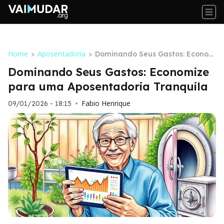
Home
Aposentadoria
>
>
Dominando Seus Gastos: Econom
ize para uma Aposentadoria Tra
Dominando Seus Gastos: Economize
nquila
para uma Aposentadoria Tranquila
Fabio Henrique
09/01/2026 - 18:15
•