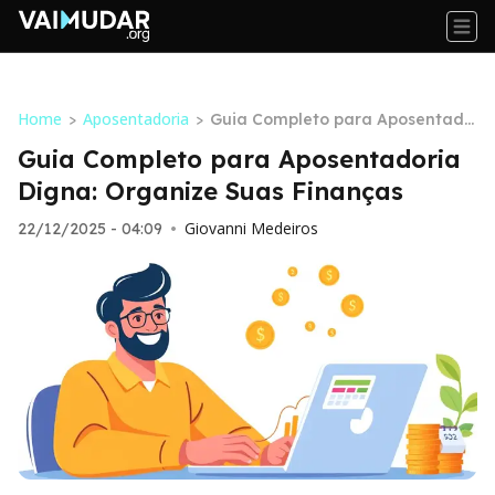
Home
Aposentadoria
>
>
Guia Completo para Aposentado
ria Digna: Organize Suas Finança
Guia Completo para Aposentadoria
s
Digna: Organize Suas Finanças
Giovanni Medeiros
22/12/2025 - 04:09
•