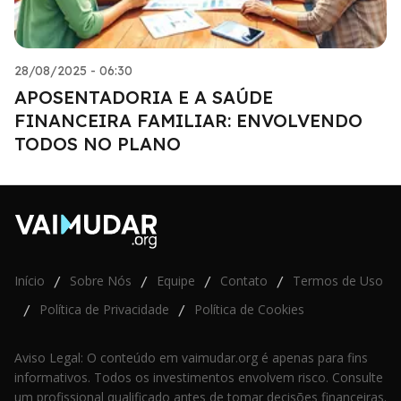
28/08/2025 - 06:30
APOSENTADORIA E A SAÚDE
FINANCEIRA FAMILIAR: ENVOLVENDO
TODOS NO PLANO
Início
Sobre Nós
Equipe
Contato
Termos de Uso
/
/
/
/
Política de Privacidade
Política de Cookies
/
/
Aviso Legal: O conteúdo em vaimudar.org é apenas para fins
informativos. Todos os investimentos envolvem risco. Consulte
um profissional qualificado antes de tomar decisões financeiras.