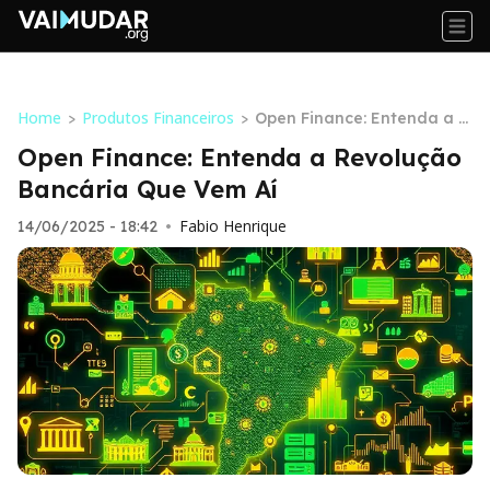
Home
Produtos Financeiros
>
>
Open Finance: Entenda a R
evolução Bancária Que Ve
Open Finance: Entenda a Revolução
m Aí
Bancária Que Vem Aí
Fabio Henrique
14/06/2025 - 18:42
•