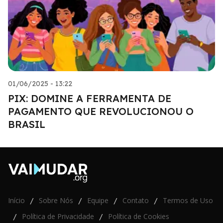
01/06/2025 - 13:22
PIX: DOMINE A FERRAMENTA DE
PAGAMENTO QUE REVOLUCIONOU O
BRASIL
Início
Sobre Nós
Equipe
Contato
Termos de Uso
/
/
/
/
Política de Privacidade
Política de Cookies
/
/