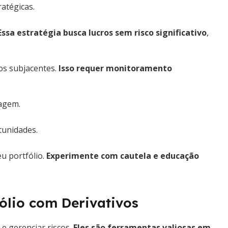
atégicas.
Essa estratégia busca lucros sem risco significativo
,
vos subjacentes.
Isso requer monitoramento
ragem.
tunidades.
u portfólio.
Experimente com cautela e educação
ólio com Derivativos
e gerenciar riscos.
Eles são ferramentas valiosas em