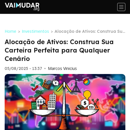
Home
Investimentos
>
>
Alocação de Ativos: Construa Sua
Carteira Perfeita para Qualquer
Alocação de Ativos: Construa Sua
Cenário
Carteira Perfeita para Qualquer
Cenário
Marcos Vinicius
05/08/2025 - 13:37
•