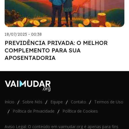
18/07/2025 - 00:38
PREVIDÊNCIA PRIVADA: O MELHOR
COMPLEMENTO PARA SUA
APOSENTADORIA
Início
Sobre Nós
Equipe
Contato
Termos de Uso
/
/
/
/
Política de Privacidade
Política de Cookies
/
/
Aviso Legal: O conteúdo em vaimudar.org é apenas para fins