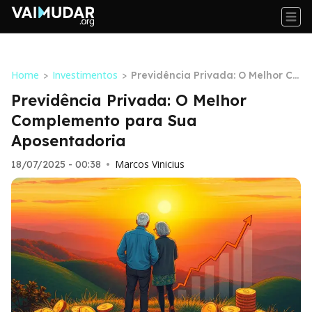
Home
Investimentos
>
>
Previdência Privada: O Melhor Co
mplemento para Sua Aposentad
Previdência Privada: O Melhor
oria
Complemento para Sua
Aposentadoria
Marcos Vinicius
18/07/2025 - 00:38
•