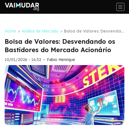
Home
Análise de Mercado
>
>
Bolsa de Valores: Desvendan
do os Bastidores do Mercad
Bolsa de Valores: Desvendando os
o Acionário
Bastidores do Mercado Acionário
Fabio Henrique
10/01/2026 - 16:32
•