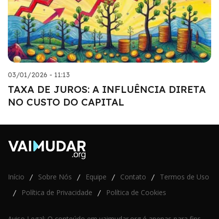
03/01/2026 - 11:13
TAXA DE JUROS: A INFLUÊNCIA DIRETA
NO CUSTO DO CAPITAL
Início
Sobre Nós
Equipe
Contato
Termos de Uso
/
/
/
/
Política de Privacidade
Política de Cookies
/
/
Aviso Legal: O conteúdo em vaimudar.org é apenas para fins