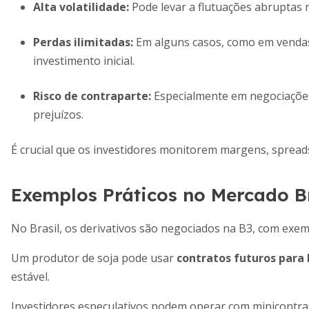
Alta volatilidade
:
Pode levar a flutuações abruptas n
Perdas ilimitadas
:
Em alguns casos, como em vendas
investimento inicial.
Risco de contraparte
:
Especialmente em negociações
prejuízos.
É crucial que os investidores monitorem margens, spread
Exemplos Práticos no Mercado Br
No Brasil, os derivativos são negociados na B3, com exemp
Um produtor de soja pode usar
contratos futuros para
estável.
Investidores especulativos podem operar com minicontr