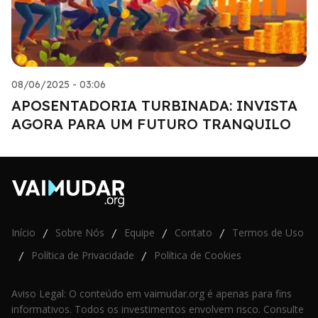
08/06/2025 - 03:06
APOSENTADORIA TURBINADA: INVISTA
AGORA PARA UM FUTURO TRANQUILO
Início
Sobre Nós
Equipe
Contato
Termos de Uso
/
/
/
/
Política de Privacidade
Política de Cookies
/
/
Aviso Legal: O conteúdo em vaimudar.org é apenas para fins
informativos. Todos os investimentos envolvem risco. Consulte