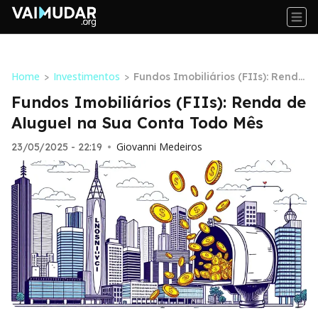
Home
Investimentos
>
>
Fundos Imobiliários (FIIs): Renda
de Aluguel na Sua Conta Todo M
Fundos Imobiliários (FIIs): Renda de
ês
Aluguel na Sua Conta Todo Mês
Giovanni Medeiros
23/05/2025 - 22:19
•