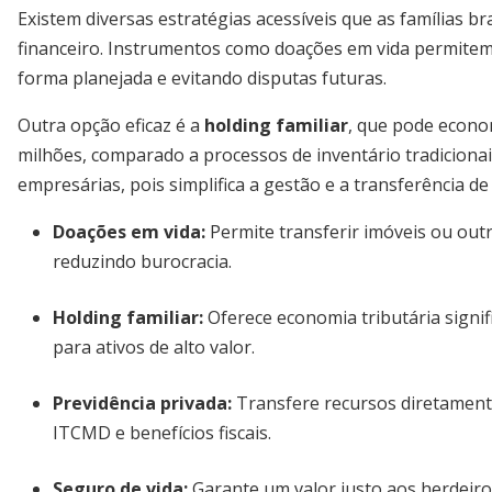
Existem diversas estratégias acessíveis que as famílias b
financeiro. Instrumentos como doações em vida permite
forma planejada e evitando disputas futuras.
Outra opção eficaz é a
holding familiar
, que pode econo
milhões, comparado a processos de inventário tradicionai
empresárias, pois simplifica a gestão e a transferência de
Doações em vida
:
Permite transferir imóveis ou ou
reduzindo burocracia.
Holding familiar
:
Oferece economia tributária signifi
para ativos de alto valor.
Previdência privada
:
Transfere recursos diretamente
ITCMD e benefícios fiscais.
Seguro de vida
:
Garante um valor justo aos herdeir