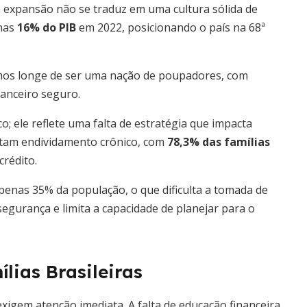
 expansão não se traduz em uma cultura sólida de
enas
16% do PIB
em 2022, posicionando o país na 68ª
amos longe de ser uma nação de poupadores, com
nanceiro seguro.
; ele reflete uma falta de estratégia que impacta
entam endividamento crônico, com
78,3% das famílias
crédito.
 apenas 35% da população, o que dificulta a tomada de
egurança e limita a capacidade de planejar para o
lias Brasileiras
xigem atenção imediata. A falta de educação financeira