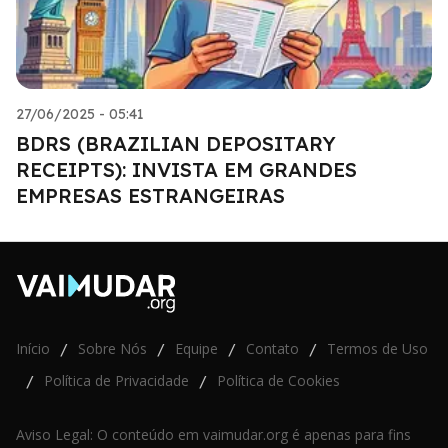
27/06/2025 - 05:41
BDRS (BRAZILIAN DEPOSITARY
RECEIPTS): INVISTA EM GRANDES
EMPRESAS ESTRANGEIRAS
Início
Sobre Nós
Equipe
Contato
Termos de Uso
/
/
/
/
Política de Privacidade
Política de Cookies
/
/
Aviso Legal: O conteúdo em vaimudar.org é apenas para fins