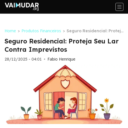
Home
Produtos Financeiros
>
>
Seguro Residencial: Protej
a Seu Lar Contra Imprevist
Seguro Residencial: Proteja Seu Lar
os
Contra Imprevistos
Fabio Henrique
28/12/2025 - 04:01
•