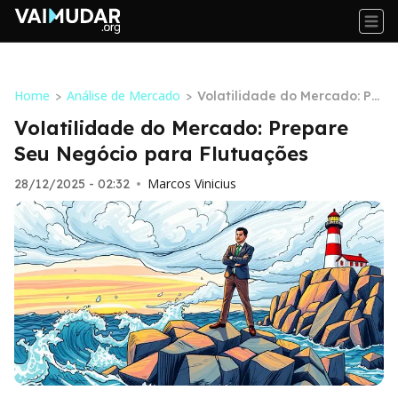
Home
Análise de Mercado
>
>
Volatilidade do Mercado: Pr
epare Seu Negócio para Flut
Volatilidade do Mercado: Prepare
uações
Seu Negócio para Flutuações
Marcos Vinicius
28/12/2025 - 02:32
•