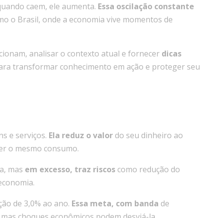
quando caem, ele aumenta.
Essa oscilação constante
mo o Brasil, onde a economia vive momentos de
ionam, analisar o contexto atual e fornecer
dicas
ara transformar conhecimento em ação e proteger seu
ns e serviços.
Ela reduz o valor
do seu dinheiro ao
ter o mesmo consumo.
sa, mas
em excesso, traz riscos
como redução do
economia.
ação de 3,0% ao ano.
Essa meta, com banda
de
de, mas choques econômicos podem desviá-la.