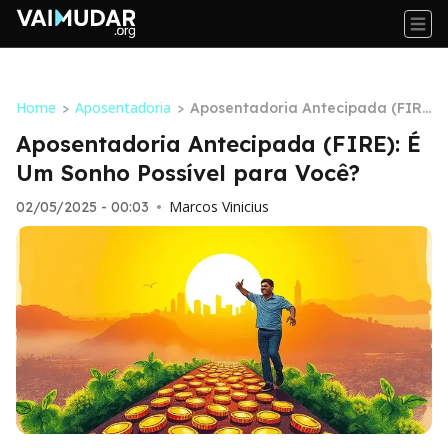
Home
Aposentadoria
>
>
Aposentadoria Antecipada (FIR
E): É Um Sonho Possível para Voc
Aposentadoria Antecipada (FIRE): É
ê?
Um Sonho Possível para Você?
Marcos Vinicius
02/05/2025 - 00:03
•