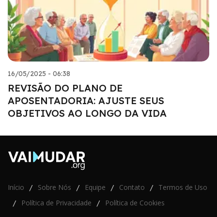
16/05/2025 - 06:38
REVISÃO DO PLANO DE
APOSENTADORIA: AJUSTE SEUS
OBJETIVOS AO LONGO DA VIDA
Início
Sobre Nós
Equipe
Contato
Termos de Uso
/
/
/
/
Política de Privacidade
Política de Cookies
/
/