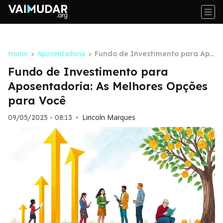
Home
Aposentadoria
>
>
Fundo de Investimento para Apo
sentadoria: As Melhores Opções
Fundo de Investimento para
para Você
Aposentadoria: As Melhores Opções
para Você
Lincoln Marques
09/05/2025 - 08:13
•