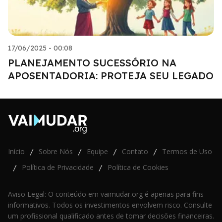
17/06/2025 - 00:08
PLANEJAMENTO SUCESSÓRIO NA
APOSENTADORIA: PROTEJA SEU LEGADO
Início
Sobre Nós
Equipe
Contato
Termos de Uso
/
/
/
/
Política de Privacidade
Política de Cookies
/
/
Aviso Legal: O conteúdo em vaimudar.org é apenas para fins
informativos. Todos os investimentos envolvem risco. Consulte
um profissional qualificado antes de tomar decisões financeiras.