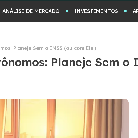
ANÁLISE DE MERCADO
INVESTIMENTOS
A
os: Planeje Sem o INSS (ou com Ele!)
tônomos: Planeje Sem o 